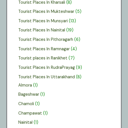
Tourist Places In Kharsali
(8)
Tourist Places In Mukteshwar
(5)
Tourist Places In Munsyari
(13)
Tourist Places In Nainital
(19)
Tourist Places In Pithoragarh
(6)
Tourist Places In Ramnagar
(4)
Tourist places in Ranikhet
(7)
Tourist Places In RudraPrayag
(9)
Tourist Places In Uttarakhand
(8)
Almora
(1)
Bageshwar
(1)
Chamoli
(1)
Champawat
(1)
Nainital
(1)