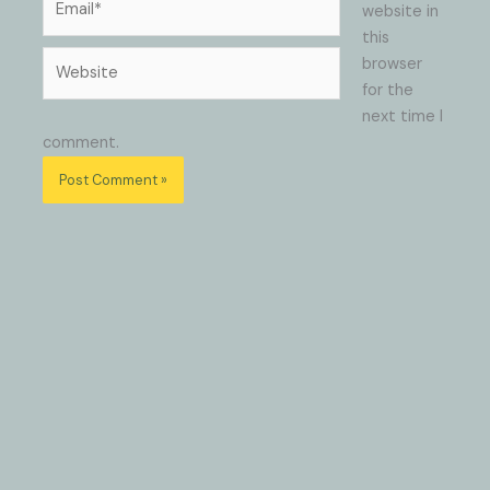
website in
this
Website
browser
for the
next time I
comment.