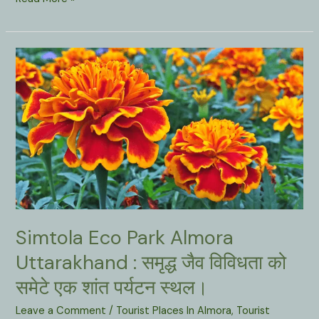
Devi
Temple
Almora
Uttarakhand
:
भारत
का
एकलौता
ऐसा
मंदिर
जहाँ
चुंबकीय
शक्तियों
Simtola Eco Park Almora
मौजूद
हैं।
Uttarakhand : समृद्ध जैव विविधता को
समेटे एक शांत पर्यटन स्थल।
Leave a Comment
/
Tourist Places In Almora
,
Tourist