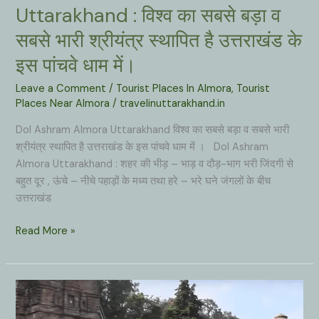
देवी
Uttarakhand : विश्व का सबसे बड़ा व
,
सबसे भारी श्रीयंत्र स्थापित है उत्तराखंड के
त्रिशूल
और
इस पांचवे धाम में।
पंचचूली
Leave a Comment
/
Tourist Places In Almora
,
Tourist
के
Places Near Almora
/
travelinuttarakhand.in
शानदार
दर्शन।
Dol Ashram Almora Uttarakhand विश्व का सबसे बड़ा व सबसे भारी
श्रीयंत्र स्थापित है उत्तराखंड के इस पांचवे धाम में । Dol Ashram
Almora Uttarakhand : शहर की भीड़ – भाड़ व दौड़-भाग भरी जिंदगी से
बहुत दूर , ऊंचे – नीचे पहाड़ों के मध्य तथा हरे – भरे घने जंगलों के बीच
उत्तराखंड
Dol
Read More »
Ashram
Almora
Uttarakhand
:
विश्व