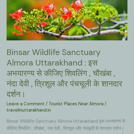
इस
मंदिर
की
प्राकृतिक
सुंदरता
व
शांत
Binsar Wildlife Sanctuary
,
सुरम्य
Almora Uttarakhand : इस
वातावरण
अभयारण्य से कीजिए शिवलिंग , चौखंबा ,
पर्यटकों
को
नंदा देवी , त्रिशूल और पंचचूली के शानदार
मंत्रमुग्ध
दर्शन।
कर
देता
Leave a Comment
/
Tourist Places Near Almora
/
है।
travelinuttarakhand.in
Binsar Wildlife Sanctuary Almora Uttarakhand इस अभयारण्य से
कीजिए शिवलिंग , चौखंबा , नंदा देवी , त्रिशूल और पंचचूली के शानदार दर्शन।