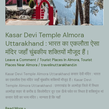
शिव
की
लिंग
रूप
में
Kasar Devi Temple Almora
पूजा
शुरू
Uttarakhand : भारत का एकलौता ऐसा
हुई
मंदिर जहाँ चुंबकीय शक्तियों मौजूद हैं।
थी।
Leave a Comment
/
Tourist Places In Almora
,
Tourist
Places Near Almora
/
travelinuttarakhand.in
Kasar Devi Temple Almora Uttarakhand कसार देवी मंदिर : भारत
का एकलौता ऐसा मंदिर जहाँ चुंबकीय शक्तियों मौजूद हैं। Kasar Devi
Temple Almora Uttarakhand : उत्तराखंड के अल्मोड़ा जिले में स्थित
अल्मोड़ा शहर से करीब 8 किलोमीटर दूर एक ऊँचे पर्वत पर स्थित है शक्तिपुंज मां
कसार देवी का भव्य मंदिर। मान्यता है कि यहाँ
Kasar
Read More »