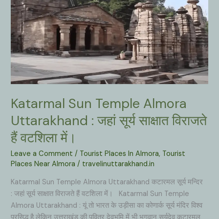
का
सबसे
बड़ा
व
सबसे
भारी
श्रीयंत्र स्थापित
है
Katarmal Sun Temple Almora
उत्तराखंड
के
Uttarakhand : जहां सूर्य साक्षात विराजते
इस
हैं वटशिला में।
पांचवे
धाम
Leave a Comment
/
Tourist Places In Almora
,
Tourist
में।
Places Near Almora
/
travelinuttarakhand.in
Katarmal Sun Temple Almora Uttarakhand कटारमल सूर्य मन्दिर
: जहां सूर्य साक्षात विराजते हैं वटशिला में। Katarmal Sun Temple
Almora Uttarakhand : यूं तो भारत के उड़ीसा का कोणार्क सूर्य मंदिर विश्व
प्रसिद्ध है लेकिन उत्तराखंड की पवित्र देवभूमि में भी भगवान सूर्यदेव कटारमल