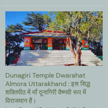
Almora
Uttarakhand
:
प्राचीन
मंदिरों
का
गाँव
देखना
हो
तो
द्वाराहाट
चले
आइये
Dunagiri Temple Dwarahat
।
Almora Uttarakhand : इस सिद्ध
शक्तिपीठ में माँ दूनागिरी वैष्णवी रूप में
विराजमान हैं।