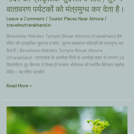
जगहें
वातावरण पर्यटकों को मंत्रमुग्ध कर देता है।
जहाँ
Leave a Comment
/
Tourist Places Near Almora
/
कम
travelinuttarakhand.in
बजट
में
Bineshwar Mahdev Temple Binsar Almora Uttarakhand इस
भी
मंदिर की प्राकृतिक सुंदरता व शांत , सुरम्य वातावरण पर्यटकों को मंत्रमुग्ध कर
खूब
देता है। Bineshwar Mahdev Temple Binsar Almora
मौज
Uttarakhand : उत्तराखंड के अल्मोड़ा जिले के अल्मोड़ा शहर से लगभग 24
–
किलोमीटर दूर बिनसर में स्थित है भगवान भोलेनाथ को समर्पित बिनेश्वर महादेव
मस्ती
मंदिर। यह मंदिर प्राचीन
की
जा
Bineshwar
Read More »
सकती
Mahdev
है।
Temple
Binsar
Almora
Uttarakhand
: