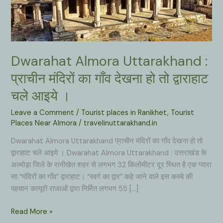
Dwarahat Almora Uttarakhand :
प्राचीन मंदिरों का गाँव देखना हो तो द्वाराहाट
चले आइये ।
Leave a Comment
/
Tourist places in Ranikhet
,
Tourist
Places Near Almora
/
travelinuttarakhand.in
Dwarahat Almora Uttarakhand प्राचीन मंदिरों का गाँव देखना हो तो
द्वाराहाट चले आइये । Dwarahat Almora Uttarakhand : उत्तराखंड के
अल्मोड़ा जिले के रानीखेत शहर से लगभग 32 किलोमीटर दूर स्थित है एक प्यारा
सा “मंदिरों का गाँव” द्वाराहाट। “स्वर्ग का द्वार” कहे जाने वाले इस कस्बे की
पहचान कत्यूरी राजाओं द्वारा निर्मित लगभग 55 […]
Dwarahat
Read More »