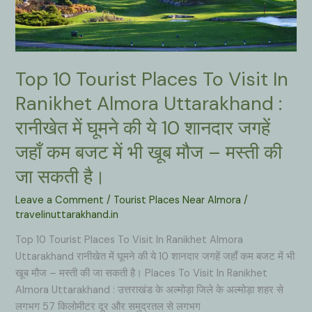
माँ
दूनागिरी
वैष्णवी
रूप
Top 10 Tourist Places To Visit In
में
विराजमान
Ranikhet Almora Uttarakhand :
हैं।
रानीखेत में घूमने की ये 10 शानदार जगहें
जहाँ कम बजट में भी खूब मौज – मस्ती की
जा सकती है।
Leave a Comment
/
Tourist Places Near Almora
/
travelinuttarakhand.in
Top 10 Tourist Places To Visit In Ranikhet Almora
Uttarakhand रानीखेत में घूमने की ये 10 शानदार जगहें जहाँ कम बजट में भी
खूब मौज – मस्ती की जा सकती है। Places To Visit In Ranikhet
Almora Uttarakhand : उत्तराखंड के अल्मोड़ा जिले के अल्मोड़ा शहर से
लगभग 57 किलोमीटर दूर और समुद्रतल से लगभग