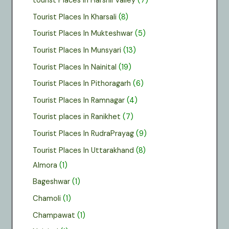
tourist Places In Harshil Valley
(7)
Tourist Places In Kharsali
(8)
Tourist Places In Mukteshwar
(5)
Tourist Places In Munsyari
(13)
Tourist Places In Nainital
(19)
Tourist Places In Pithoragarh
(6)
Tourist Places In Ramnagar
(4)
Tourist places in Ranikhet
(7)
Tourist Places In RudraPrayag
(9)
Tourist Places In Uttarakhand
(8)
Almora
(1)
Bageshwar
(1)
Chamoli
(1)
Champawat
(1)