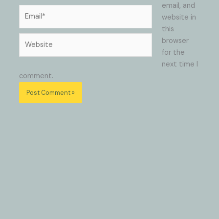
email, and
Email*
website in
this
Website
browser
for the
next time I
comment.