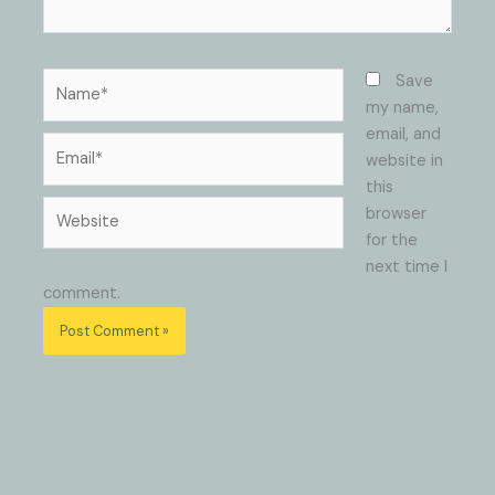
Name*
Save
my name,
email, and
Email*
website in
this
Website
browser
for the
next time I
comment.