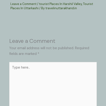
Leave a Comment
/
tourist Places In Harshil Valley
,
Tourist
Places In Uttarkashi
/ By
travelinuttarakhand.in
Leave a Comment
Your email address will not be published.
Required
fields are marked
*
Type
here..