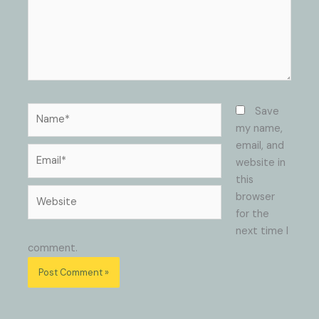
Name*
Save
my name,
email, and
Email*
website in
this
Website
browser
for the
next time I
comment.