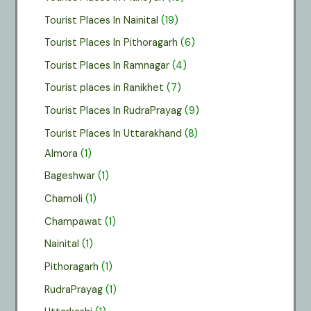
Tourist Places In Nainital
(19)
Tourist Places In Pithoragarh
(6)
Tourist Places In Ramnagar
(4)
Tourist places in Ranikhet
(7)
Tourist Places In RudraPrayag
(9)
Tourist Places In Uttarakhand
(8)
Almora
(1)
Bageshwar
(1)
Chamoli
(1)
Champawat
(1)
Nainital
(1)
Pithoragarh
(1)
RudraPrayag
(1)