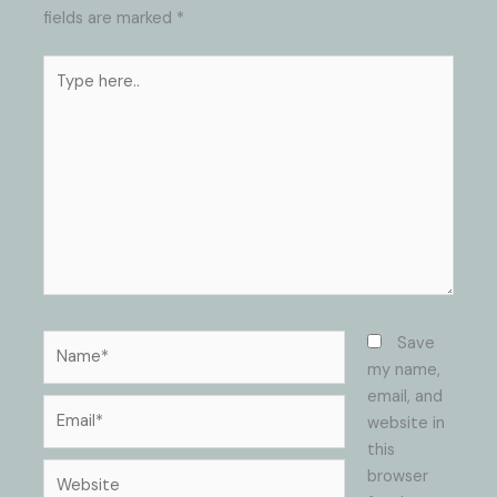
fields are marked
*
Type
here..
Name*
Save
my name,
email, and
Email*
website in
this
Website
browser