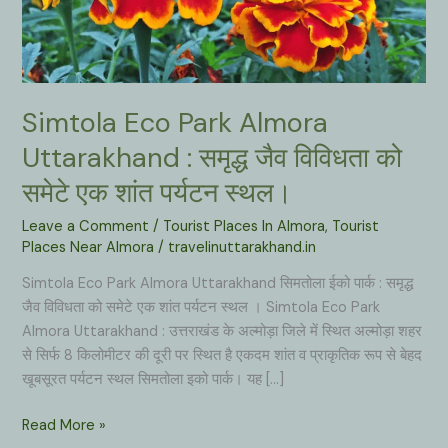
Simtola Eco Park Almora
Uttarakhand : समृद्ध जैव विविधता को
समेटे एक शांत पर्यटन स्थल।
Leave a Comment
/
Tourist Places In Almora
,
Tourist
Places Near Almora
/
travelinuttarakhand.in
Simtola Eco Park Almora Uttarakhand सिमतोला ईको पार्क : समृद्ध
जैव विविधता को समेटे एक शांत पर्यटन स्थल । Simtola Eco Park
Almora Uttarakhand : उत्तराखंड के अल्मोड़ा जिले में स्थित अल्मोड़ा शहर
से सिर्फ 8 किलोमीटर की दूरी पर स्थित है एकदम शांत व प्राकृतिक रूप से बेहद
खूबसूरत पर्यटन स्थल सिमतोला इको पार्क। यह […]
Simtola
Read More »