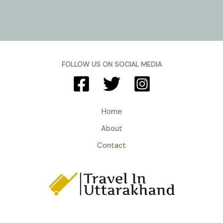
Eco
Park
Almora
Uttarakhand
:
समृद्ध
FOLLOW US ON SOCIAL MEDIA
जैव
विविधता
को
समेटे
Home
एक
About
शांत
पर्यटन
Contact
स्थल।