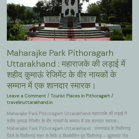
Maharajke Park Pithoragarh
Uttarakhand : महाराजके की लड़ाई में
शहीद कुमाऊं रेजिमेंट के वीर नायकों के
सम्मान में एक शानदार स्मारक।
Leave a Comment
/
Tourist Places In Pithoragarh
/
travelinuttarakhand.in
Maharajke Park Pithoragarh Uttarakhand महाराजके की लड़ाई में
शहीद कुमाऊं रेजिमेंट के वीर नायकों के सम्मान में एक शानदार स्मारक।
Maharajke Park Pithoragarh Uttarakhand : उत्तराखंड के पिथौरागढ़
जिले के पिथौरागढ़ शहर से सिर्फ 4 किलोमीटर दूर पिथौरागढ़ – झूलाघाट रोड