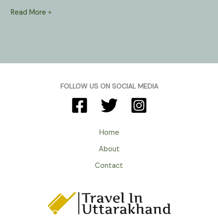
Katarmal
Read More »
Sun
Temple
Almora
Uttarakhand
:
जहां
FOLLOW US ON SOCIAL MEDIA
सूर्य
साक्षात
विराजते
हैं
Home
वटशिला
About
में।
Contact