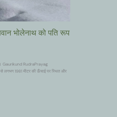
ान भोलेनाथ को पति रूप
ी थी। Gaurikund RudraPrayag
तल से लगभग 1981 मीटर की ऊँचाई पर स्थित और