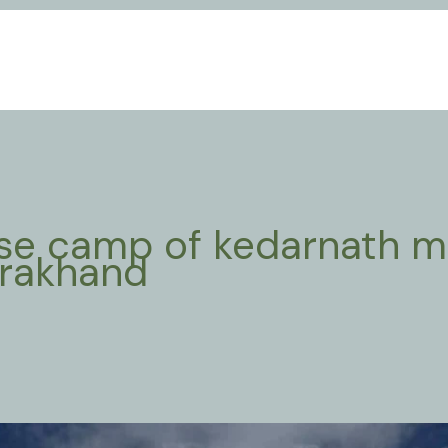
se camp of kedarnath m
arakhand