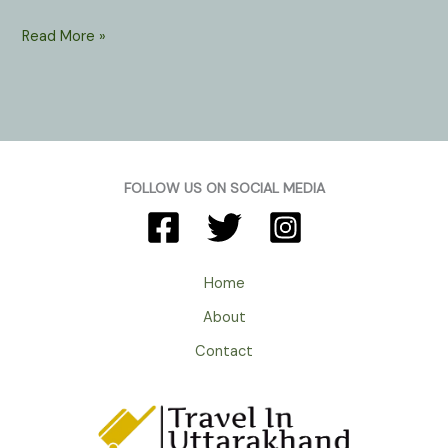
Gangotri
Read More »
Temple
Uttarkashi
Uttarakhand
:
छः
महीने
FOLLOW US ON SOCIAL MEDIA
का
ग्रीष्मकालीन
प्रवास
यहाँ
Home
होता
About
है
माँ
Contact
गंगा
का।