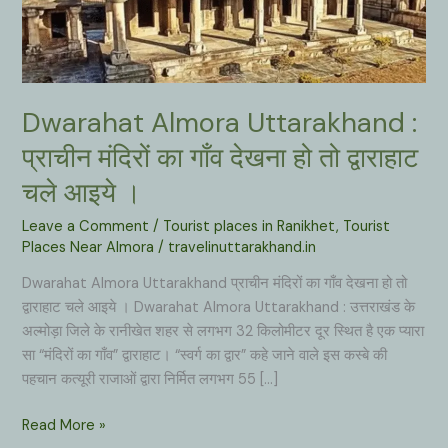
Dwarahat Almora Uttarakhand :
प्राचीन मंदिरों का गाँव देखना हो तो द्वाराहाट
चले आइये ।
Leave a Comment
/
Tourist places in Ranikhet
,
Tourist
Places Near Almora
/
travelinuttarakhand.in
Dwarahat Almora Uttarakhand प्राचीन मंदिरों का गाँव देखना हो तो
द्वाराहाट चले आइये । Dwarahat Almora Uttarakhand : उत्तराखंड के
अल्मोड़ा जिले के रानीखेत शहर से लगभग 32 किलोमीटर दूर स्थित है एक प्यारा
सा “मंदिरों का गाँव” द्वाराहाट। “स्वर्ग का द्वार” कहे जाने वाले इस कस्बे की
पहचान कत्यूरी राजाओं द्वारा निर्मित लगभग 55 […]
Dwarahat
Read More »