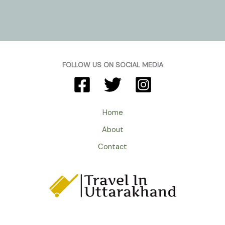
Almora
Uttarakhand
:
प्राचीन
मंदिरों
का
FOLLOW US ON SOCIAL MEDIA
गाँव
देखना
हो
तो
Home
द्वाराहाट
About
चले
आइये
Contact
।