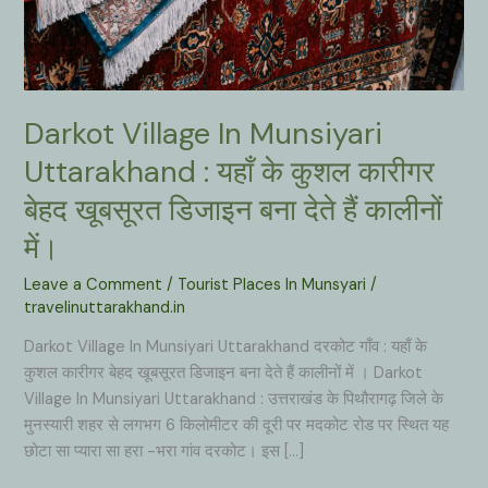
Darkot Village In Munsiyari
Uttarakhand : यहाँ के कुशल कारीगर
बेहद खूबसूरत डिजाइन बना देते हैं कालीनों
में।
Leave a Comment
/
Tourist Places In Munsyari
/
travelinuttarakhand.in
Darkot Village In Munsiyari Uttarakhand दरकोट गाँव : यहाँ के
कुशल कारीगर बेहद खूबसूरत डिजाइन बना देते हैं कालीनों में । Darkot
Village In Munsiyari Uttarakhand : उत्तराखंड के पिथौरागढ़ जिले के
मुनस्यारी शहर से लगभग 6 किलोमीटर की दूरी पर मदकोट रोड पर स्थित यह
छोटा सा प्यारा सा हरा -भरा गांव दरकोट। इस […]