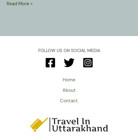
Darkot
Read More »
Village
In
Munsiyari
Uttarakhand
:
यहाँ
FOLLOW US ON SOCIAL MEDIA
के
कुशल
कारीगर
बेहद
Home
खूबसूरत
About
डिजाइन
बना
Contact
देते
हैं
कालीनों
में।