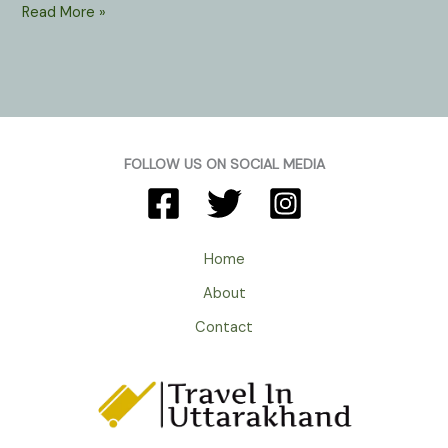
Chaubatia
Read More »
In
Ranikhet
Almora
Uttarakhand
:
बसंत
FOLLOW US ON SOCIAL MEDIA
ऋतु
में
सेब
,
Home
आड़ू
About
व
नाशपाती
Contact
के
रंग
-बिरंगे
फूलों
से