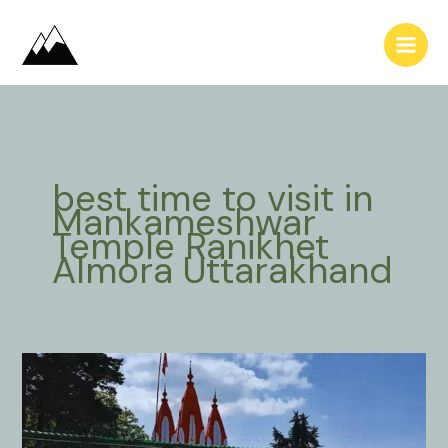
Skip
to
content
best time to visit in
Mankameshwar
Temple Ranikhet
Almora Uttarakhand