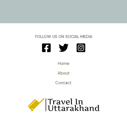
Devi
Temple
in
Nainital
Uttarakhand
:
FOLLOW US ON SOCIAL MEDIA
वो
पावन
शक्तिपीठ
जहाँ
Home
गिरी
About
थी
माँ
Contact
सती
की
आँख।