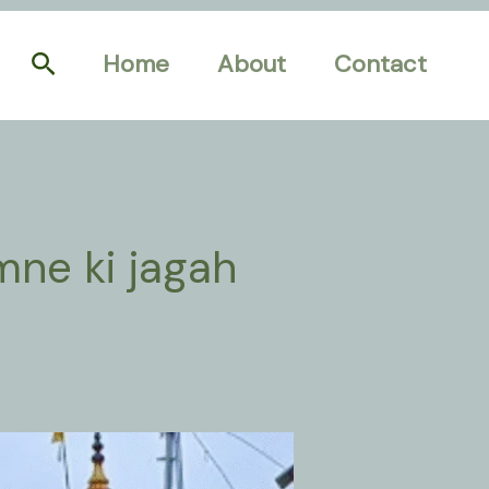
Search
Home
About
Contact
mne ki jagah