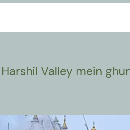
 Harshil Valley mein ghu