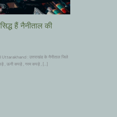
्ध हैं नैनीताल की
l Uttarakhand : उत्तराखंड के नैनीताल जिले
़े , ऊनी कपड़े , गरम कपड़े , […]