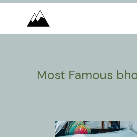
Skip
to
content
Most Famous bhoti