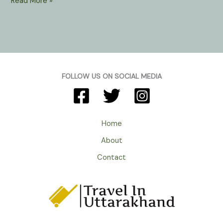
Tiffin
Read More »
Top
In
Nainital
Uttarakhand
:
यहाँ
FOLLOW US ON SOCIAL MEDIA
से
कीजिए
विराट
व
Home
भव्य
About
हिमालय
पर्वत
Contact
श्रृंखलाओं
के
दर्शन।