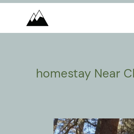
Skip
to
content
homestay Near C