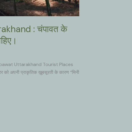
khand : चंपावत के
ाहिए।
Champawat Uttarakhand Tourist Places
 को अपनी प्राकृतिक ख़ूबसूरती के कारण “मिनी