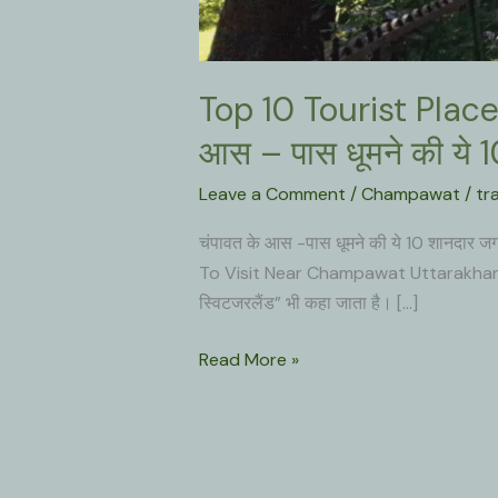
Top 10 Tourist Plac
आस – पास धूमने की ये 
Leave a Comment
/
Champawat
/
tr
चंपावत के आस -पास धूमने की ये 10 शानदा
To Visit Near Champawat Uttarakhand : सम
स्विटजरलैंड” भी कहा जाता है। […]
Top
Read More »
10
Tourist
Places
To