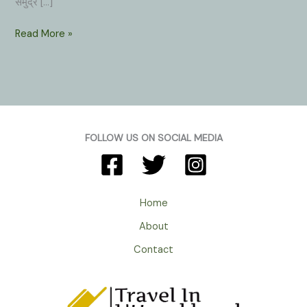
समुद्र […]
Dodital
Read More »
Lake
Uttarkashi
Uttarakhand
:
गजानन
महाराज
FOLLOW US ON SOCIAL MEDIA
का
जन्मस्थान
देखना
हो
Home
तो
About
यहाँ
चले
Contact
आइए।