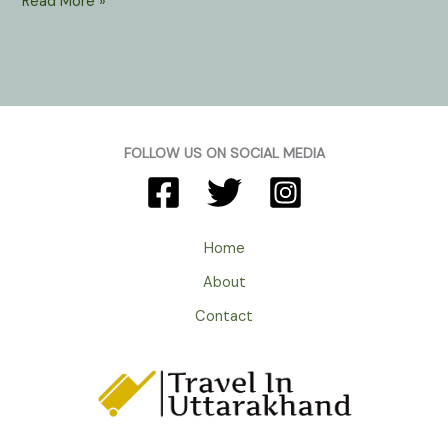
Hanuman
Read More »
Garhi
Bhimtal
Uttarakhand
:
जहां
हनुमानजी
FOLLOW US ON SOCIAL MEDIA
के
हृदय
में
विराजमान
Home
हैं
About
सियाराम।
Contact