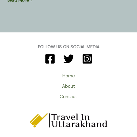
Dharchula
Read More »
Pithoragarh
Uttarakhand
:
जहाँ
एक
पुल
FOLLOW US ON SOCIAL MEDIA
भारत
और
नेपाल
को
Home
अलग
About
करता
है।
Contact