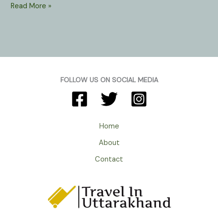
Dharali
Read More »
Village
In
Harshil
Valley
Uttarkashi
Uttarakhand
FOLLOW US ON SOCIAL MEDIA
:
सेब
के
बागान
Home
व
About
लाल
सेम
Contact
के
लिए
प्रसिद्ध
है
हर्षिल