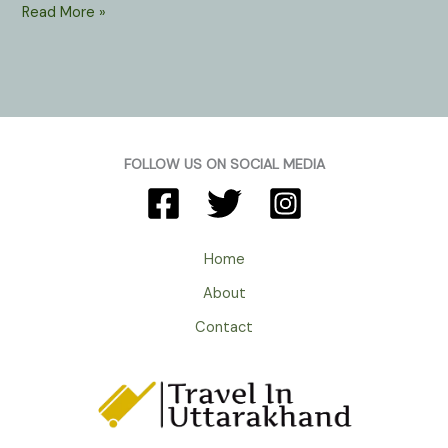
Surya
Read More »
Kund
In
Yamunotri
Uttarkashi
Uttarakhand
:
FOLLOW US ON SOCIAL MEDIA
सूर्यकुंड
के
उबलते
पानी
Home
में
About
पकाया
जाता
Contact
है
माँ
यमुना
को
चढ़ने