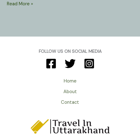
Dharali
Read More »
Village
In
Harshil
Valley
Uttarkashi
Uttarakhand
FOLLOW US ON SOCIAL MEDIA
:
सेब
के
बागान
Home
व
About
लाल
सेम
Contact
के
लिए
प्रसिद्ध
है
हर्षिल